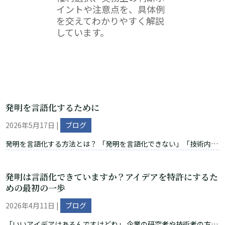
イントや注意点を、具体例
を交えてわかりやすく解説
しています。
発明を言語化するために
2026年5月17日
|
ブログ
発明を言語化する方法とは？ 「発明を言語化できない」「技術内容
をどう整理すればよいのか分からない」 研究開発の現場では、この
ようなお悩みをよく耳にします。 しかし、発明は最初から整理され
発明は言語化できていますか？アイデアを特許にするた
ているわけではありません。 実際には、技術課題を書き出し、整理
めの最初の一歩
することで、少しずつ発明の本質が見えてくることが多いです。 そ
こで今回は、元技術者である私が実践していた、「発明を言語化す
2026年4月11日
|
ブログ
る方法」について解説します。 特に、化学・材料・半導体分野で研
「いいアイデアはあるんですけどね」 企業の研究者や技術者の方と
究開発をされている方に参考になれば幸いです。 なお、発明の整理