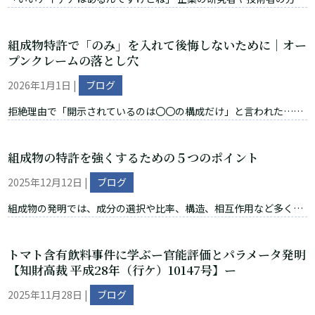
お話ししていると、よく聞く言葉です。 しかし実は、この段階では
や特許出願については、こちらの記事でも解説しています。...
まだ発明は存在していません。 なぜなら、 言語化されていないも
組成物特許で「のみ」を入れて後悔しないために｜オー
のは、他人にとって存在しないのと同じだからです。 頭の中にある
プンクレームの落とし穴
アイデアや感覚は、そのままでは共有できません。そして、共有で
きないものは評価もされません。 ① 言語化できていない状態とは
2026年1月1日
|
ブログ
何か では、「言語化できていない」とはどういう状態でしょうか。
拒絶理由で「開示されているのは〇〇の構成だけ」と言われた…そ
なんとなく良さそう 従来より性能がいい気がする 実験ではうまく
のとき「のみ」を入れていませんか？ 組成物の拒絶理由対応で、よ
いった これらはすべて「感覚」の段階です。 しかし、特許の世界で
くある“詰みパターン”があります。 それは、審査官から「明細書で
は、 何が どのような構成で...
組成物の特許を強くするための５つのポイント
開示されているのは〇〇の構成だけ」のように指摘されたときに、
焦ってクレームへ「のみ」や「（AとB）からなる」を入れてしまう
2025年12月12日
|
ブログ
ケースです。 この一手は一見、特許になる山を越える近道に見えま
す。しかし組成物では、ここでクレームを閉じると、後の対応が難
組成物の発明では、成分の選択や比率、構造、相互作用など多くの
しくなり、結果として次のようになりがちです。 特許になっても権
要素が関係します。 そのため、出願内容の記載で特許の強さが大き
利範囲が極端に狭い 補正で身動きが取れず、拒絶査定→不服審判ま
く変わります。 特に化学・材料系の組成物の発明では、「進歩性が
トマト含有飲料事件に学ぶー官能評価とパラメータ発明
で必要になる...
あるか」「技術的に裏付けられているか」が重要です。 この記事で
【知財高裁 平成28年（行ケ）10147号】ー
は、広く強い特許を得るための５つの実務ポイントを紹介します。
当事務所のサポート内容は、ミレニア弁理士法人のご案内ページか
2025年11月28日
|
ブログ
らご覧いただけます。 １．先行技術調査で差別化ポイントを見つけ