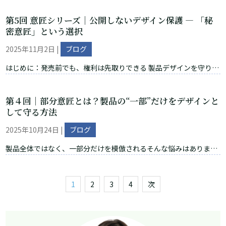
メータをどう定義するか誤り、クレームが無意味なものとなる...
例」が不可欠です。実施例が十分でないと、サポート要件や実施可
第5回 意匠シリーズ｜公開しないデザイン保護 ― 「秘
能要件を満たさず、出願が拒絶されたり、登録後に無効とされるお
密意匠」という選択
それがあります。 サポート要件と実施可能要件のちがい これらは似
ていますが、目的が異なります。 サポート要件：クレームに記載し
2025年11月2日
|
ブログ
た発明が、明細書の記載によって裏付けられているか。 実施可能要
はじめに：発売前でも、権利は先取りできる 製品デザインを守りた
件：明細書の記載を読んで、発明を実際に再現できるか。 つまり、
い一方で、発売までは情報を伏せておきたい――そんな場面で使えるの
「発明を支えるデータがあるか」「実際に作れるか」を審査官や審
が「秘密意匠」です。通常、登録後は意匠公報で公開されますが、
判官がチェックします。...
第４回｜部分意匠とは？製品の“一部”だけをデザインと
秘密意匠を請求すると最長3年間、登録意匠を非公開にできます。
して守る方法
競合に先読みされず、発表タイミングをコントロールできるのが最
大の利点です。 秘密意匠とは（制度の要点） 対象：登録された意匠
2025年10月24日
|
ブログ
（出願段階ではなく、登録段階の意匠） 請求のタイミング：出願時
製品全体ではなく、一部分だけを模倣される――そんな悩みはありませ
または設定登録料の納付時まで（それ以降の後出しは不可） 非公開
んか。例えば、アクセサリーの要部、香水瓶の胴部又はキャップ、
期間：登録日から最長3年（期間満了後は自動的に公開、期間の変
バッグの持ち手など、印象を決める要は意外と「部分」にありま
更は可能だが注意点あり）...
す。そこで今回は、デザイン戦略で強力な武器になる部分意匠制度
1
2
3
4
次
を、実務の視点でわかりやすく解説します。まず概要を押さえ、次
に図面の描き方、さらに活用シーン、そして失敗しやすい点とチェ
ックリストへと進みます。 部分意匠とは 図面の描き方（実線／破