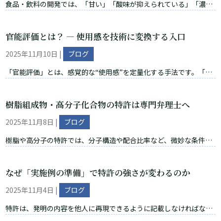
食品・飲料の開発では、「甘い」「酸味が抑えられている」「濃厚
る 最初のステップは、先行技術の調査です。 特許文献や論文を確認
でおいしい」など、官能評価が欠かせません。 しかし、この“感覚
し、新しい組成物との違いを整理します。 組成物 発明...
的な良さ”を特許の根拠にしたところ、サポート要件違反により無
官能評価とは？ ― 使用感を技術に変換する入口
効と判断された裁判例があります。 それが、知財高裁 平成28年
（行ケ）10147号（トマト含有飲料事件）です。 本記事では、裁判
2025年11月10日
|
ブログ
所が何を問題にし、なぜ官能評価だけでは足りないのかを、化学系
弁理士の視点で解説します。 なお、本件は「官能評価 特許」の典型
「官能評価」とは、感覚的な“使用感”を定量化する手法です。「さ
的な問題点を示した裁判例であり、食品・飲料分野で官能評価を使
らさら」「まとまり感」「きしみ低減」などの感覚は主観的に見え
って効果を主張する際の注意点を示しています。 1....
ても、実は再現可能な評価系で裏づけることができます。 たとえ
樹脂組成物・高分子化合物の特許は専門弁理士へ
ば、訓練済みパネリストによるスコアリング、ランダム化・ブライ
ンド試験、統計処理による有意差解析などが挙げられます。このよ
2025年11月8日
|
ブログ
うに、評価結果だけでなく、処方・物性・測定方法・測定条件まで
一体で示すことで、特許の説得力は大きく高まります。つまり、
樹脂や高分子の特許では、分子構造や配合比率など、微妙な条件の
「どう感じたか」を「どう作ったか」に結びつけることが重要で
違いで効果が大きく変わります。そのため、発明の本質を理解せず
す。 官能評価を特許に活かす3ステップ...
に明細書を書くと、重要な部分を落としてしまい、権利範囲が狭く
なぜ「実施例の準備」で特許の強さが変わるのか
なるおそれがあります。 配合比率や構造式の理解が欠けると起こる
リスク 弁理士が化学構造を十分に理解していないと、次のような問
2025年11月4日
|
ブログ
題が生じることがあります。 重合体の違いがわからず、特許請求の
範囲の記載が明細書でサポートされない 主要成分と添加剤の関係が
特許は、発明の内容を他人に再現できるように記載しなければなり
うまく説明できず、進歩性が否定される 分子量や架橋度などのパラ
ません。特に化学・材料分野では、構造と効果の関係を示す「実施