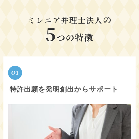
の
ミレニア弁理士法人
5
つの特徴
01
特許出願を発明創出からサポート