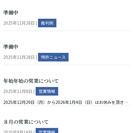
い。...
英語ができればなお可 勤務時間：平日週２日（火、金希
準備中
望）、５時間～８時間 子育てしている方で、急な曜日及
び時間の変更には柔軟に対応します。 給与 ：時給１５００～１
2025年11月28日
|
裁判例
８００円 応募方法：履歴書及び職務経歴書をメール＜
info@millenniapat.com＞ 又はご郵送ください。 応募連
絡先：〒222-0033 神奈川県横浜市港北区新横浜
準備中
一丁目１３番地６ アイシスプラザIII 202号室...
2025年11月28日
|
特許ニュース
年始年始の営業について
2025年11月8日
|
営業情報
2025年12月29日（月）から2026年1月4日（日）はお休みを頂きま
す。年始は2026年1月5日（月）から営業致します。よろしくお願い
いたします。
８月の営業について
2025年8月14日
|
営業情報