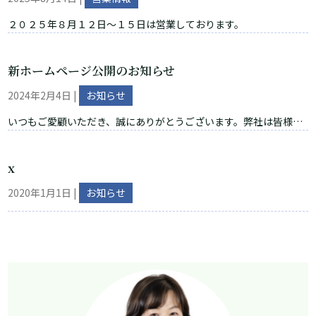
２０２５年８月１２日～１５日は営業しております。
新ホームページ公開のお知らせ
2024年2月4日
|
お知らせ
いつもご愛顧いただき、誠にありがとうございます。弊社は皆様に
より良いサービスを提供するため、新しいホームページを公開いた
しましたことをお知らせ申し上げます。 新しいホームページでは、
x
より使いやすく、情報がより一層充実しております。改良されたデ
ザインと新機能をご体験いただき、お客様にとって価値ある情報を
2020年1月1日
|
お知らせ
提供できることを願っております。 主な変更点： 新しいデザインと
使いやすいナビゲーション より迅速で正確な情報検索が可能になり
ました 新製品やサービスに関する詳細な情報を提供...