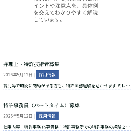
イントや注意点を、具体例
を交えてわかりやすく解説
しています。
弁理士・特許技術者募集
2026年5月12日
|
採用情報
育児等で時間に制約がある方も、特許実務経験を活かせます ミレニ
ア弁理士法人では、特許実務について、業務委託の形でご支援いた
だける弁理士・特許技術者の方を募集しています。 現在、育児・介
特許事務員（パートタイム）募集
護等によりフルタイムでの勤務は難しいものの、これまでの特許実
務経験や技術的な専門性を活かして、在宅で少しずつ仕事に関わり
2026年5月12日
|
採用情報
たいという方も歓迎いたします。 特許事務所、企業知財部、研究開
発部門等でのご経験があり、明細書作成、中間処理、先行技術調
仕事内容：特許事務 応募資格：特許事務所での特許事務の経験２年
査、技術内容の整理などに対応可能な方は、ぜひ一度ご連絡くださ
以上 特許管理システムrootipの操作ができればなお可