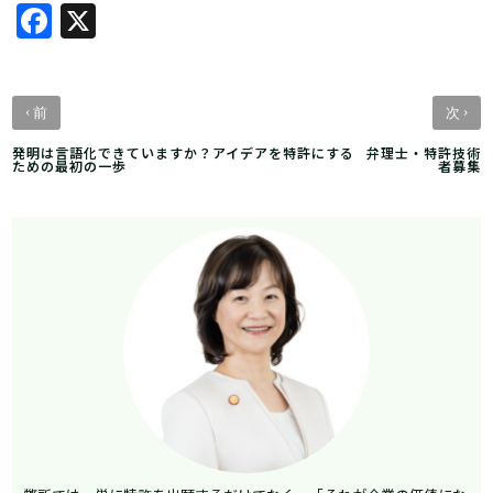
Facebook
X
‹
›
前
次
発明は言語化できていますか？アイデアを特許にする
弁理士・特許技術
ための最初の一歩
者募集