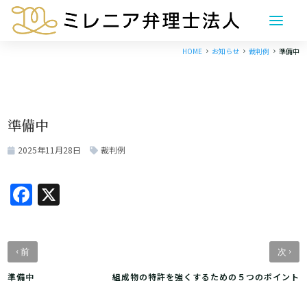
HOME
お知らせ
裁判例
準備中
5
5
5
準備中
2025年11月28日
裁判例
Facebook
X
‹
›
前
次
準備中
組成物の特許を強くするための５つのポイント