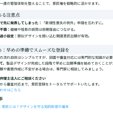
一連の管理体制を整えることで、意匠権を戦略的に活かせます。
ある注意点
で先に発表してしまった：
「新規性喪失の例外」申請を忘れずに。
不備：
破線や陰影の誤用は拒絶理由につながる。
過小設定：
類似デザインを囲い込む関連意匠出願が有効。
め：早めの準備でスムーズな登録を
の流れ自体はシンプルですが、図面や審査対応には専門的な知識が必要
て、
製品デザインが完成した段階で早めに出願準備を始めておくことが
願や書類作成に不安がある場合は、専門家に相談してみましょう。
弁理士法人にご相談ください
から審査対応まで、意匠登録をトータルでサポートいたします。
わせはこちら
事
：意匠とは？デザインを守る知的財産の基本