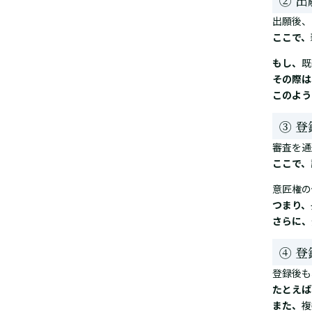
② 
出願後、
ここで、
もし、
既
その際は
このよう
③ 
審査を通
ここで、
意匠権の
つまり、
さらに、
④ 
登録後も
たとえば
また、
複