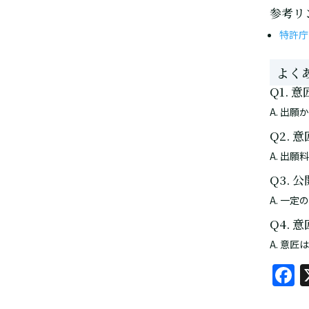
参考リ
特許庁
よく
Q1.
A. 出
Q2.
A. 出
Q3.
A. 一
Q4.
A. 意
F