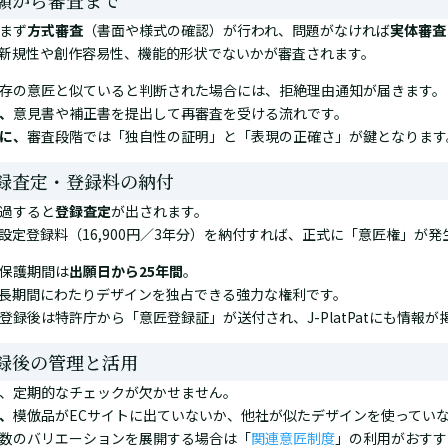
出願から審査まで
まず
方式審査
（書面や様式の確認）が行われ、問題がなければ
実体審査
新規性や創作容易性、機能的形状でないかが審査されます。
存の意匠と似ていると判断された場合には、拒絶理由通知が届きます。
、
意見書や補正書を提出して再審査を受ける流れです。
に、
審査段階では「独自性の証明」と「表現の正確さ」が鍵となります
登録査定・登録料の納付
過すると
登録査定
が出されます。
設定登録料（16,900円／3年分）を納付すれば、正式に「意匠権」が発
保護期間は
出願日から25年間
。
長期間にわたりデザインを独占できる強力な権利です。
登録後は特許庁から「意匠登録証」が送付され、J-PlatPatにも情報
登録後の管理と活用
、定期的なチェックが欠かせません。
、
模倣品がECサイトに出ていないか、他社が似たデザインを使ってい
数のバリエーションを展開する場合は「
関連意匠制度
」の利用がおすす