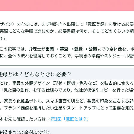
ザイン）を守るには、まず特許庁へ出願して「意匠登録」を受ける必要
実際にどんな手順で進むのか、必要書類は何か、そしてどのくらいの期
す。
この記事では、弁理士が
出願 → 審査 → 登録 → 公開
までの全体像を、
に、
全体の流れを理解しておくことで、手続きの準備やスケジュール管
登録とは？どんなときに必要？
とは、商品の外観デザイン（形状・模様・色彩など）を独占的に使える
「見た目の創作」を守る仕組みであり、他社が模倣やコピーを行った場
、
家具や化粧品ボトル、スマホ画面のUIなど、製品の印象を左右する部
、
ブランド価値を維持したい企業やスタートアップにとって重要な知的
本を先に確認したい方は→
第1回「意匠とは？」
登録までの全体の流れ