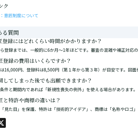
ンク
：意匠制度について
ある質問
 意匠登録にはどれくらい時間がかかりますか？
願から登録までは、一般的に6か月〜1年ほどです。審査の混雑や補正対応
 意匠登録の費用はいくらですか？
願料は16,000円、登録料は8,500円（第１年から第３年）が目安です。
 公開してしまった後でも出願できますか？
定の条件と期間内であれば「新規性喪失の例外」を使える場合があります
 意匠と特許や商標の違いは？
匠は「見た目」を保護、特許は「技術的アイデア」、商標は「名称やロゴ
acebook
X