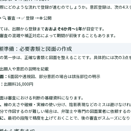
際にどのような流れで登録が進むのでしょうか。意匠登録は、次の4ス
→ 🔍 審査 → ✅ 登録 → 🌐 公開
ては、出願から登録まで
おおよそ6か月〜1年
が目安です。
審査の混雑や補正対応によって期間が前後することもあります。
出願準備：必要書類と図面の作成
の第一歩は、正確な書類と図面を整えることです。具体的には次の3点
出願人や意匠の説明を記載
面：
6面図や透視図、部分意匠の場合は該当部位の明示
：
出願料16,000円
面は審査における判断の基礎資料になります。
、
線の太さや破線・実線の使い分け、陰影表現などのミスは避けなけれ
分で作図するのが難しい場合は、弁理士や専門の図面業者に依頼するの
に、
最初の段階で精度を上げておくことで、後の審査がスムーズになり