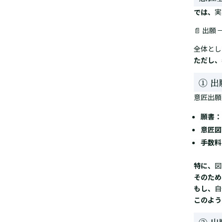
では、
実
📄 出願 
全体とし
ただし、
① 
意匠出願
願書：
意匠図
手数料
特に、
図
そのため
もし、
自
このよう