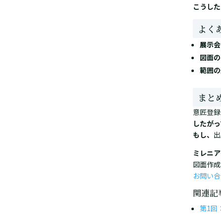
こうした
よく
展示会
図面の
範囲の
まと
意匠登録
したがっ
もし、
出
ミレニア
図面作成
お問い合
関連記
第1回