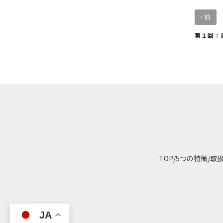
‹
前
第１回：
TOP
/
5つの特徴
/
取
JA