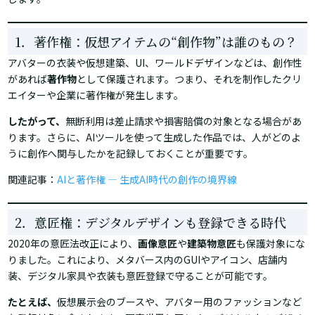
1．著作権：仮想アイテムの“創作物”は誰のもの？
アバターの衣装や仮想建築、UI、ワールドデザインなどは、創作性
があれば
著作物
として保護されます。つまり、それを制作したクリ
エイターや企業に著作権が発生します。
したがって、
無断利用は差止請求や損害賠償の対象となる場合があ
ります。さらに、AIツールを使って生成した作品では、人がどのよ
うに創作へ関与したかを記録しておくことが重要です。
関連記事：
AIと著作権 ― 生成AI時代の創作の境界線
2．意匠権：デジタルデザインも登録できる時代
2020年の意匠法改正により、
画像意匠
や
建築物意匠
も保護対象にな
りました。これにより、メタバース内のGUIやアイコン、店舗内
装、デジタル家具や衣装も意匠登録で守ることが可能です。
たとえば、
仮想展示会のブースや、アバター用のファッションなど