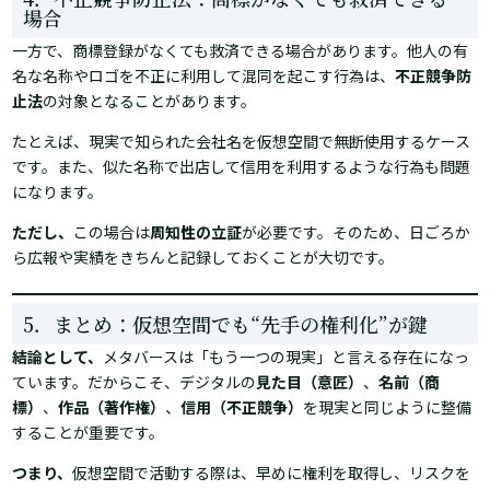
場合
一方で、商標登録がなくても救済できる場合があります。他人の有
名な名称やロゴを不正に利用して混同を起こす行為は、
不正競争防
止法
の対象となることがあります。
たとえば、現実で知られた会社名を仮想空間で無断使用するケース
です。また、似た名称で出店して信用を利用するような行為も問題
になります。
ただし、
この場合は
周知性の立証
が必要です。そのため、日ごろか
ら広報や実績をきちんと記録しておくことが大切です。
5．まとめ：仮想空間でも“先手の権利化”が鍵
結論として、
メタバースは「もう一つの現実」と言える存在になっ
ています。だからこそ、デジタルの
見た目（意匠）
、
名前（商
標）
、
作品（著作権）
、
信用（不正競争）
を現実と同じように整備
することが重要です。
つまり、
仮想空間で活動する際は、早めに権利を取得し、リスクを