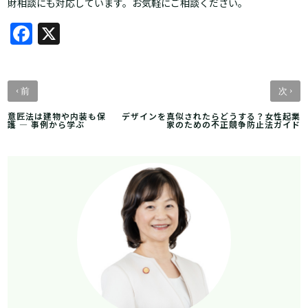
財相談にも対応しています。お気軽にご相談ください。
Facebook
X
‹
›
前
次
意匠法は建物や内装も保
デザインを真似されたらどうする？女性起業
護 ― 事例から学ぶ
家のための不正競争防止法ガイド