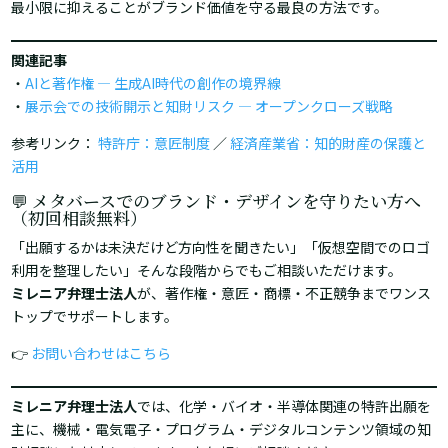
最小限に抑えることがブランド価値を守る最良の方法です。
関連記事
・
AIと著作権 ― 生成AI時代の創作の境界線
・
展示会での技術開示と知財リスク ― オープンクローズ戦略
参考リンク：
特許庁：意匠制度
／
経済産業省：知的財産の保護と
活用
💬 メタバースでのブランド・デザインを守りたい方へ
（初回相談無料）
「出願するかは未決だけど方向性を聞きたい」「仮想空間でのロゴ
利用を整理したい」――そんな段階からでもご相談いただけます。
ミレニア弁理士法人
が、著作権・意匠・商標・不正競争までワンス
トップでサポートします。
👉
お問い合わせはこちら
ミレニア弁理士法人
では、化学・バイオ・半導体関連の特許出願を
主に、機械・電気電子・プログラム・デジタルコンテンツ領域の知