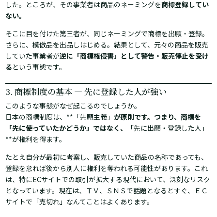
した。ところが、その事業者は商品のネーミングを
商標登録してい
ない。
そこに目を付けた第三者が、同じネーミングで商標を出願・登録。
さらに、模倣品を出品しはじめる。結果として、元々の商品を販売
していた事業者が
逆に「商標権侵害」として警告・販売停止を受け
る
という事態です。
3. 商標制度の基本 ― 先に登録した人が強い
このような事態がなぜ起こるのでしょうか。
日本の商標制度は、**「先願主義」
が原則です。つまり、商標を
「先に使っていたかどうか」ではなく、
「先に出願・登録した人」
**が権利を得ます。
たとえ自分が最初に考案し、販売していた商品の名称であっても、
登録を怠れば後から別人に権利を奪われる可能性があります。これ
は、特にECサイトでの取引が拡大する現代において、深刻なリスク
となっています。現在は、ＴＶ、ＳＮＳで話題となるとすぐ、ＥＣ
サイトで「売切れ」なんてことはよくあります。