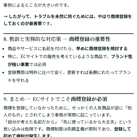
事例によるところが大きいのです。
→ したがって、トラブルを未然に防ぐためには、やはり商標登録を
しておくのが最善策
です。
8. 教訓と実務的な対応策 ―
商標登録の重要性
商品やサービスに名前を付けたら、
早めに商標登録を検討する
特に、ECサイトでの販売を考えているような商品で、
ブランド性
が強い事業
では必須
登録費用は特許に比べて安く、更新すれば長期にわたってブラン
ドを守れる
9. まとめ ― ECサイトでこそ
商標登録が必須
商標を登録していなかったために、せっかくの人気商品が逆に「他
人のもの」とされてしまう事態が実際に起こっています。
「自分が考えた名前だから」「先に使っているから大丈夫」という
思い込みは危険です。商標制度は先願主義が原則であり、
登録して
初めて権利が発生します
。