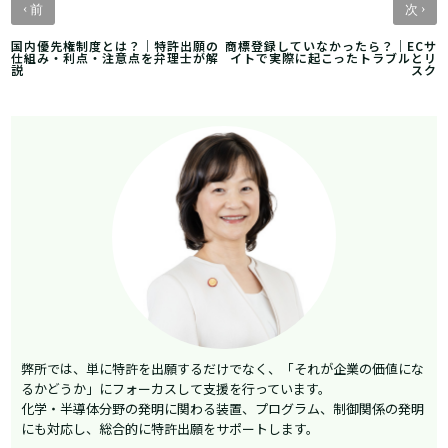
‹
›
前
次
国内優先権制度とは？｜特許出願の
商標登録していなかったら？｜ECサ
仕組み・利点・注意点を弁理士が解
イトで実際に起こったトラブルとリ
説
スク
弊所では、単に特許を出願するだけでなく、「それが企業の価値にな
るかどうか」にフォーカスして支援を行っています。
化学・半導体分野の発明に関わる装置、プログラム、制御関係の発明
にも対応し、総合的に特許出願をサポートします。