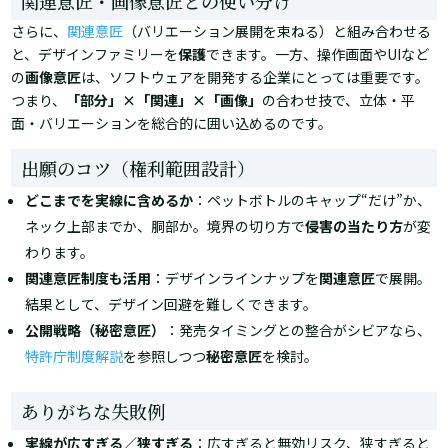
関連意匠・画像意匠との使い分け
さらに、
関連意匠
（バリエーション展開を束ねる）と組み合わせる
と、デザインファミリーを
保護
できます。一方、操作画面やUIなど
の
画像意匠
は、ソフトウェアを開発する企業にとっては重要です。
つまり、
「部分」×「関連」×「画像」
の合わせ技で、立体・平
面・バリエーションを総合的に囲い込めるのです。
出願のコツ（権利範囲設計）
どこまでを実線に含めるか
：ペットボトルのキャップ“だけ”か、
ネック上部までか、胴部か。境界の切り方で
侵害の当たり方
が変
わります。
関連意匠制度も活用
：デザインラインナップを
関連意匠
で展開。
結果として、デザイン回避を難しくできます。
公開戦略（秘密意匠）
：発売タイミングとの整合がシビアなら、
特許庁制度解説
を参照しつつ
秘密意匠
を検討。
ありがちな失敗例
実線が広すぎる／狭すぎる
：広すぎると無効リスク、狭すぎると