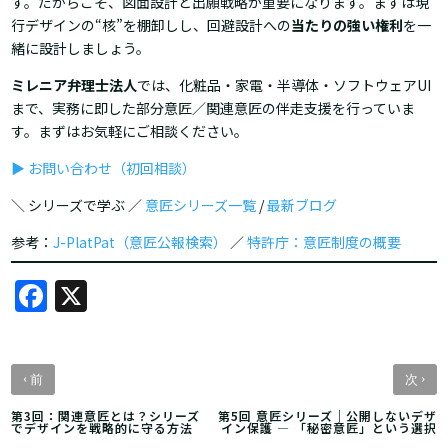
す。だからこそ、図面設計と出願戦略が重要になります。まずは現
行デザインの“核”を棚卸しし、回避設計への
当たりの強い権利
を一
緒に設計しましょう。
ミレニア弁理士法人
では、化粧品・家電・半導体・ソフトウェアUI
まで、実務に即した部分意匠／関連意匠の伴走支援を行っていま
す。まずはお気軽にご相談ください。
▶ お問い合わせ（初回相談）
＼ シリーズで学ぶ ／
意匠シリーズ一覧
/
最新ブログ
参考：
J-PlatPat（意匠公報検索）
／
特許庁：意匠制度の概要
Facebook
X
‹
›
前
次
第3回：関連意匠とは？シリーズ
第5回 意匠シリーズ｜公開しないデザ
でデザインを戦略的に守る方法
イン保護 ― 「秘密意匠」という選択