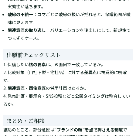
実効性が落ちます。
破線の不統一
：コマごとに破線の扱いが揺れると、保護範囲が曖
昧に見えます。
関連意匠の取り逃し
：バリエーションを後出しにして、新規性で
つまずくケース。
出願前チェックリスト
保護したい
核の要素
は、６面図で一致しているか。
比較対象（自社旧型・他社品）に対する
差異点
は視覚的に明確
か。
関連意匠
・
画像意匠
の併用計画はあるか。
発売計画・展示会・SNS投稿などと
公開タイミング
は整合してい
るか。
まとめ・ご相談
結局のところ、部分意匠は
“ブランドの顔”を点で押さえる制度
で