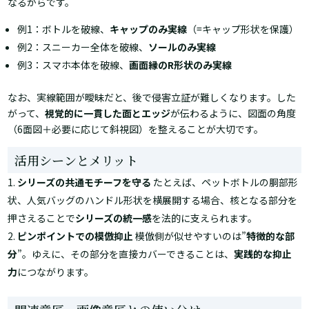
なるからです。
例1：ボトルを破線、
キャップのみ実線
（=キャップ形状を保護）
例2：スニーカー全体を破線、
ソールのみ実線
例3：スマホ本体を破線、
画面縁のR形状のみ実線
なお、実線範囲が曖昧だと、後で侵害立証が難しくなります。した
がって、
視覚的に一貫した面とエッジ
が伝わるように、図面の角度
（6面図＋必要に応じて斜視図）を整えることが大切です。
活用シーンとメリット
シリーズの共通モチーフを守る
たとえば、ペットボトルの胴部形
状、人気バッグのハンドル形状を横展開する場合、核となる部分を
押さえることで
シリーズの統一感
を法的に支えられます。
ピンポイントでの模倣抑止
模倣側が似せやすいのは”
特徴的な部
分
”。ゆえに、その部分を直接カバーできることは、
実践的な抑止
力
につながります。