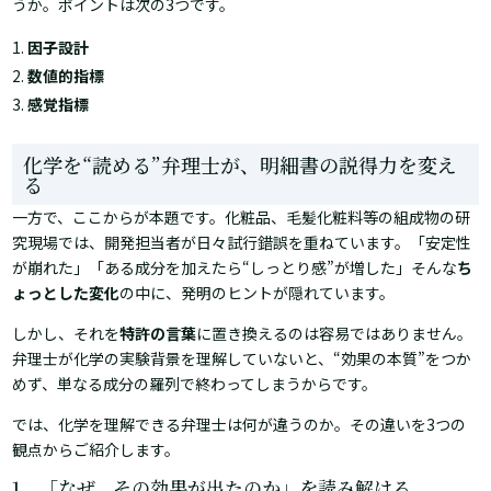
うか。ポイントは次の3つです。
因子設計
数値的指標
感覚指標
化学を“読める”弁理士が、明細書の説得力を変え
る
一方で、ここからが本題です。化粧品、毛髪化粧料等の組成物の研
究現場では、開発担当者が日々試行錯誤を重ねています。「安定性
が崩れた」「ある成分を加えたら“しっとり感”が増した」――そんな
ち
ょっとした変化
の中に、発明のヒントが隠れています。
しかし、それを
特許の言葉
に置き換えるのは容易ではありません。
弁理士が化学の実験背景を理解していないと、“効果の本質”をつか
めず、単なる成分の羅列で終わってしまうからです。
では、化学を理解できる弁理士は何が違うのか。その違いを3つの
観点からご紹介します。
1．「なぜ、その効果が出たのか」を読み解ける