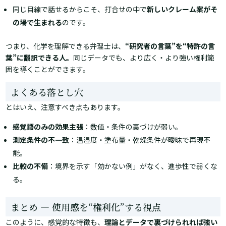
同じ目線で話せるからこそ、打合せの中で
新しいクレーム案がそ
の場で生まれる
のです。
つまり、化学を理解できる弁理士は、
“研究者の言葉”を“特許の言
葉”に翻訳できる人。
同じデータでも、より広く・より強い権利範
囲を導くことができます。
よくある落とし穴
とはいえ、注意すべき点もあります。
感覚語のみの効果主張
：数値・条件の裏づけが弱い。
測定条件の不一致
：温湿度・塗布量・乾燥条件が曖昧で再現不
能。
比較の不備
：境界を示す「効かない例」がなく、進歩性で弱くな
る。
まとめ ― 使用感を“権利化”する視点
このように、感覚的な特徴も、
理論とデータで裏づけられれば強い