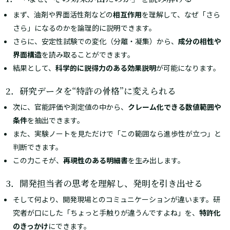
まず、油剤や界面活性剤などの
相互作用
を理解して、なぜ「さら
さら」になるのかを論理的に説明できます。
さらに、安定性試験での変化（分離・凝集）から、
成分の相性や
界面構造
を読み取ることができます。
結果として、
科学的に説得力のある効果説明
が可能になります。
2．研究データを“特許の骨格”に変えられる
次に、官能評価や測定値の中から、
クレーム化できる数値範囲や
条件
を抽出できます。
また、実験ノートを見ただけで「この範囲なら進歩性が立つ」と
判断できます。
この力こそが、
再現性のある明細書
を生み出します。
3．開発担当者の思考を理解し、発明を引き出せる
そして何より、開発現場とのコミュニケーションが違います。研
究者が口にした「ちょっと手触りが違うんですよね」を、
特許化
のきっかけ
にできます。