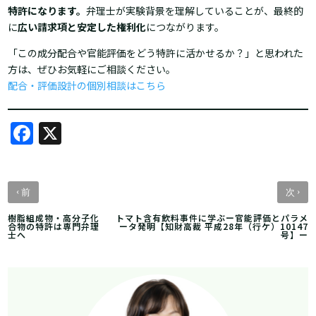
特許になります。
弁理士が実験背景を理解していることが、最終的
に
広い請求項と安定した権利化
につながります。
「この成分配合や官能評価をどう特許に活かせるか？」と思われた
方は、ぜひお気軽にご相談ください。
配合・評価設計の個別相談はこちら
Facebook
X
‹
›
前
次
樹脂組成物・高分子化
トマト含有飲料事件に学ぶー官能評価とパラメ
合物の特許は専門弁理
ータ発明【知財高裁 平成28年（行ケ）10147
士へ
号】ー